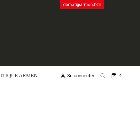
demat@armen.bzh
UTIQUE ARMEN
Se connecter
0