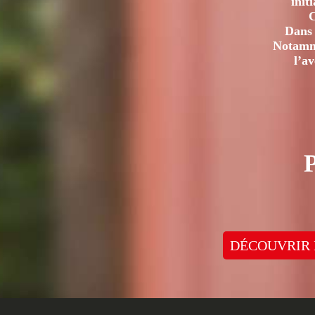
init
C
Dans 
Notamme
l’a
DÉCOUVRIR