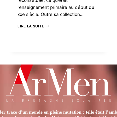
reconstituée, ce qu’était
l’enseignement primaire au début du
xxe siècle. Outre sa collection…
CE
LIRE LA SUITE
QUE
NOUS
APPRENNENT
LES
ANIMAUX
er trace d’un monde en pleine mutation : telle était l’amb