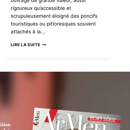
ouvrage de grande valeur, aussi
rigoureux qu’accessible et
scrupuleusement éloigné des poncifs
touristiques ou pittoresques souvent
attachés à la…
L’ATLAS
LIRE LA SUITE
DE
QUIMPER,
UN
OUVRAGE
PRÉCIEUX
ition