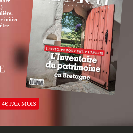
André
.)
lière.
 initier
être
E
 4€ PAR MOIS