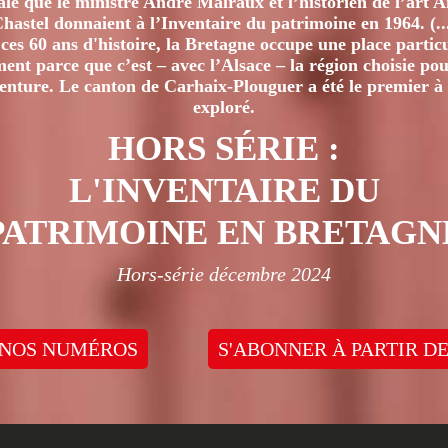
iale que le ministre André Malraux et l’historien de l’art 
hastel donnaient à l’Inventaire du patrimoine en 1964. (..
ces 60 ans d'histoire, la Bretagne occupe une place particu
nt parce que c’est – avec l’Alsace – la région choisie pour
venture. Le canton de Carhaix-Plouguer a été le premier à 
exploré.
HORS SÉRIE :
L'INVENTAIRE DU
PATRIMOINE EN BRETAGN
Hors-série décembre 2024
 NOS NUMÉROS
S'ABONNER À PARTIR DE