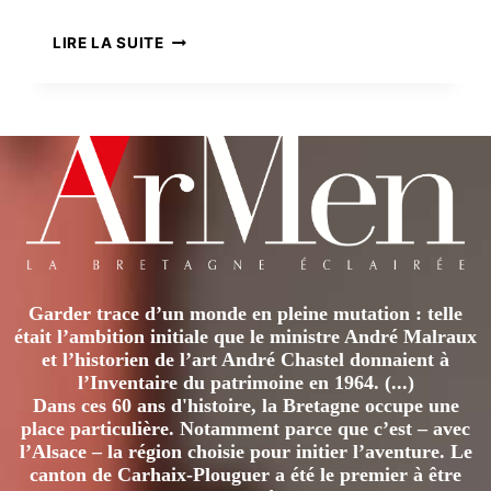
À
LIRE LA SUITE
LA
DÉCOUVERTE
DE
LA
FRANC-
MAÇONNERIE
BRETONNE
:
UNE
HISTOIRE
« GWENN-
Garder trace d’un monde en pleine mutation : telle
HA-
était l’ambition initiale que le ministre André Malraux
DU »
et l’historien de l’art André Chastel donnaient à
l’Inventaire du patrimoine en 1964. (...)
Dans ces 60 ans d'histoire, la Bretagne occupe une
place particulière. Notamment parce que c’est – avec
l’Alsace – la région choisie pour initier l’aventure. Le
canton de Carhaix-Plouguer a été le premier à être