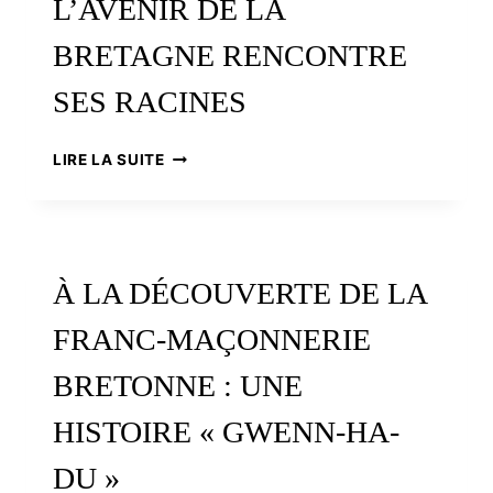
L’AVENIR DE LA
BRETAGNE RENCONTRE
SES RACINES
DIPLÔME
LIRE LA SUITE
D’ÉTUDES
CELTIQUES,
QUAND
L’AVENIR
DE
À LA DÉCOUVERTE DE LA
LA
BRETAGNE
FRANC-MAÇONNERIE
RENCONTRE
SES
BRETONNE : UNE
RACINES
HISTOIRE « GWENN-HA-
DU »