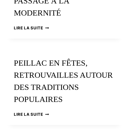
PASSAGE À LA
MODERNITÉ
ARCHITECTURES
LIRE LA SUITE
DE
TERRE,
UN
DIFFICILE
PASSAGE
PEILLAC EN FÊTES,
À
LA
RETROUVAILLES AUTOUR
MODERNITÉ
DES TRADITIONS
POPULAIRES
PEILLAC
LIRE LA SUITE
EN
FÊTES,