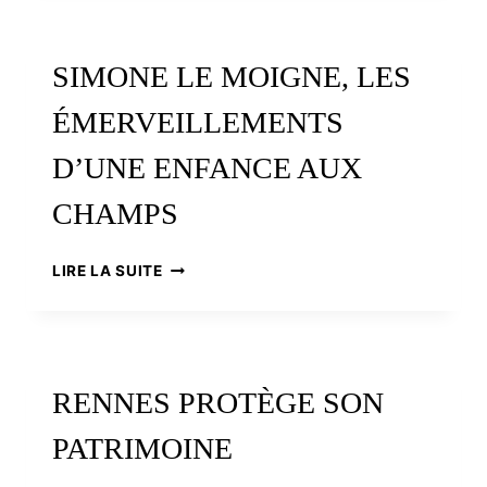
RETROUVAILLES
AUTOUR
DES
SIMONE LE MOIGNE, LES
TRADITIONS
POPULAIRES
ÉMERVEILLEMENTS
D’UNE ENFANCE AUX
CHAMPS
SIMONE
LIRE LA SUITE
LE
MOIGNE,
LES
ÉMERVEILLEMENTS
D’UNE
RENNES PROTÈGE SON
ENFANCE
AUX
PATRIMOINE
CHAMPS