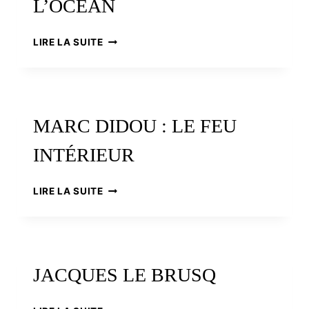
L’OCÉAN
GENEVIÈVE
LIRE LA SUITE
ASSE,
LE
SOUFFLE
IODÉ
DE
MARC DIDOU : LE FEU
L’OCÉAN
INTÉRIEUR
MARC
LIRE LA SUITE
DIDOU
:
LE
FEU
INTÉRIEUR
JACQUES LE BRUSQ
JACQUES