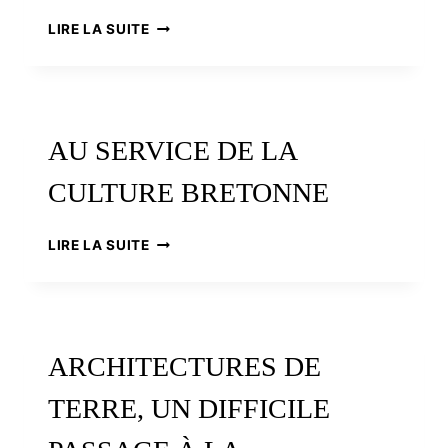
VINGT
LIRE LA SUITE
ANS
APRÈS
LA
SIGNATURE
DE
AU SERVICE DE LA
LA
CHARTE
CULTURE BRETONNE
CULTURELLE
AU
LIRE LA SUITE
SERVICE
DE
LA
CULTURE
BRETONNE
ARCHITECTURES DE
TERRE, UN DIFFICILE