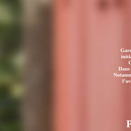
LA
GRÂCE
(1ÈRE
PARTIE)
Gard
init
C
Dans 
Notamme
l’a