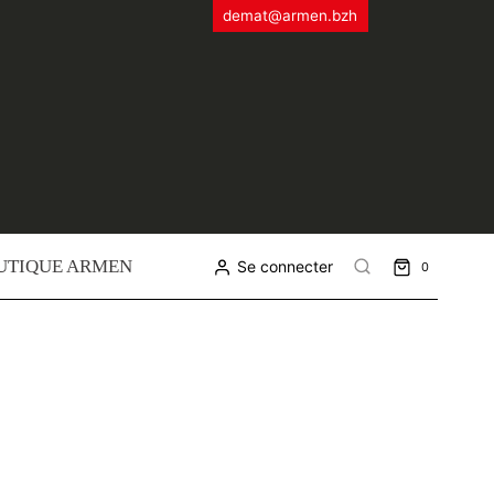
demat@armen.bzh
UTIQUE ARMEN
Se connecter
0