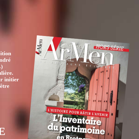
SIÈCLE
ition
André
.)
lière.
 initier
être
E