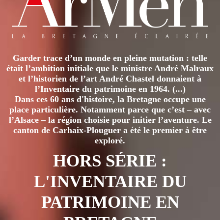
Garder trace d’un monde en pleine mutation : telle
était l’ambition initiale que le ministre André Malraux
et l’historien de l’art André Chastel donnaient à
l’Inventaire du patrimoine en 1964. (...)
Dans ces 60 ans d'histoire, la Bretagne occupe une
place particulière. Notamment parce que c’est – avec
l’Alsace – la région choisie pour initier l’aventure. Le
canton de Carhaix-Plouguer a été le premier à être
exploré.
HORS SÉRIE :
L'INVENTAIRE DU
PATRIMOINE EN