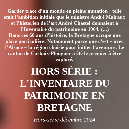
Garder trace d’un monde en pleine mutation : telle
était l’ambition initiale que le ministre André Malraux
et l’historien de l’art André Chastel donnaient à
l’Inventaire du patrimoine en 1964. (...)
Dans ces 60 ans d'histoire, la Bretagne occupe une
place particulière. Notamment parce que c’est – avec
l’Alsace – la région choisie pour initier l’aventure. Le
canton de Carhaix-Plouguer a été le premier à être
exploré.
HORS SÉRIE :
L'INVENTAIRE DU
PATRIMOINE EN
BRETAGNE
Hors-série décembre 2024