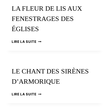
:
LA FLEUR DE LIS AUX
DES
ARCHITECTES
FENESTRAGES DES
AU
SERVICE
ÉGLISES
DU
CHANT
LA
LIRE LA SUITE
FLEUR
DE
LIS
AUX
FENESTRAGES
LE CHANT DES SIRÈNES
DES
ÉGLISES
D’ARMORIQUE
LE
LIRE LA SUITE
CHANT
DES
SIRÈNES