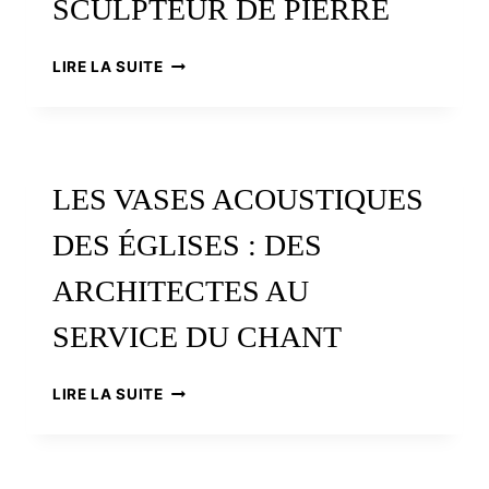
SCULPTEUR DE PIERRE
ROLAND
LIRE LA SUITE
DORÉ
(1618-
1660),
ARCHITECTE
ET
LES VASES ACOUSTIQUES
SCULPTEUR
DE
DES ÉGLISES : DES
PIERRE
ARCHITECTES AU
SERVICE DU CHANT
LES
LIRE LA SUITE
VASES
ACOUSTIQUES
DES
ÉGLISES