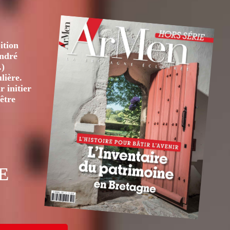
ition
André
.)
lière.
 initier
être
E