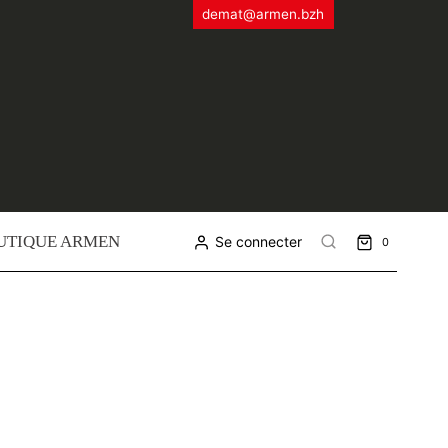
demat@armen.bzh
UTIQUE ARMEN
Se connecter
0