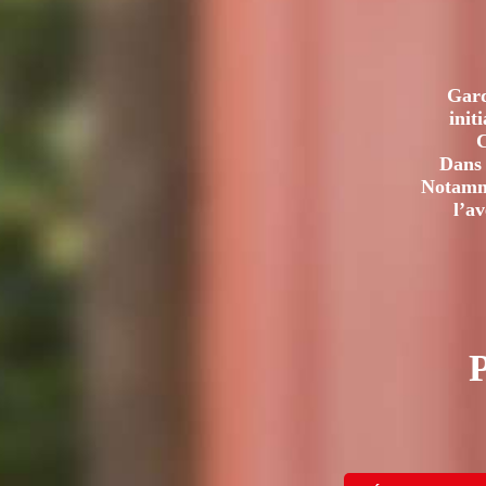
Gard
init
C
Dans 
Notamme
l’a