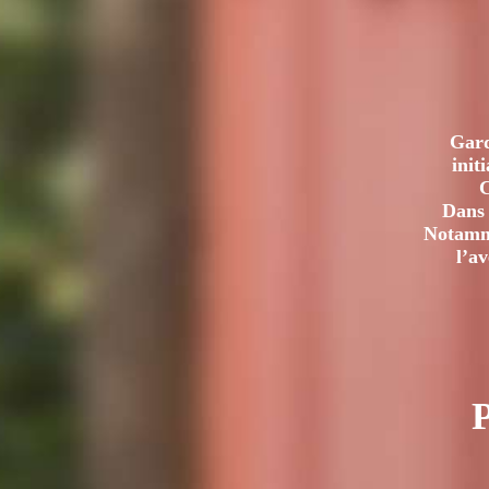
Gard
init
C
Dans 
Notamme
l’a