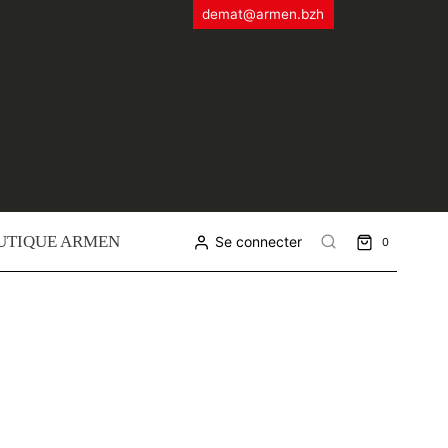
demat@armen.bzh
UTIQUE ARMEN
Se connecter
0