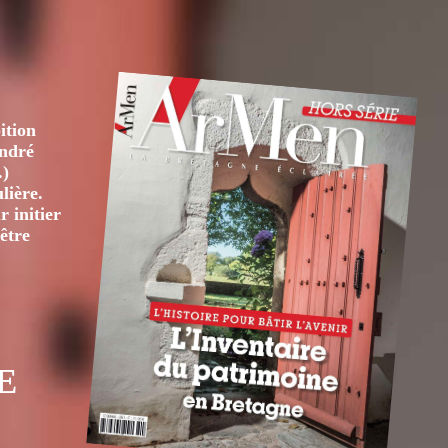
ition
André
.)
lière.
 initier
être
E