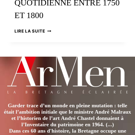
QUOTIDIENNE ENTRE 1750
ET 1800
LES
LIRE LA SUITE
EMBARRAS
DE
QUIMPER
:
LA
VIE
QUOTIDIENNE
ENTRE
1750
ET
1800
Garder trace d’un monde en pleine mutation : telle
était l’ambition initiale que le ministre André Malraux
et l’historien de l’art André Chastel donnaient à
l’Inventaire du patrimoine en 1964. (...)
Dans ces 60 ans d'histoire, la Bretagne occupe une