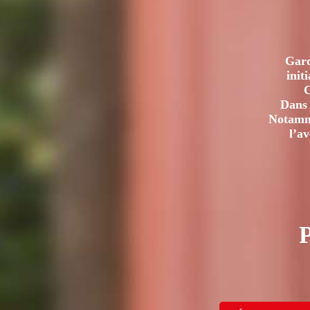
Gard
init
C
Dans 
Notamme
l’a