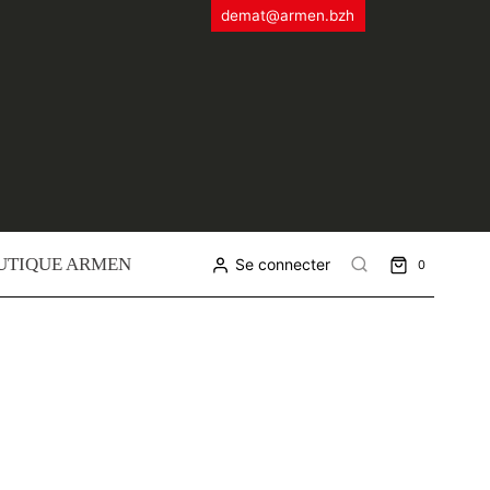
demat@armen.bzh
UTIQUE ARMEN
Se connecter
0