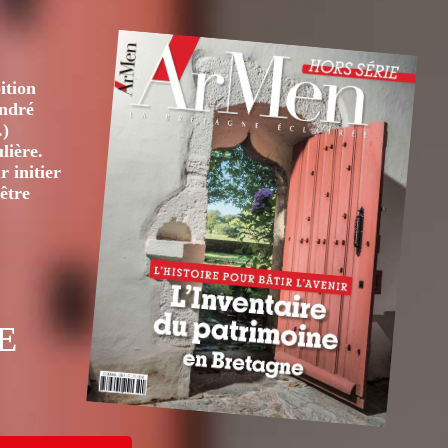
ition
André
.)
lière.
 initier
être
E