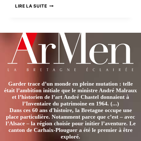
PAUL
LIRE LA SUITE
SÉRUSIER,
LE
NABI
À
LA
BARBE
RUTILANTE
Garder trace d’un monde en pleine mutation : telle
était l’ambition initiale que le ministre André Malraux
et l’historien de l’art André Chastel donnaient à
l’Inventaire du patrimoine en 1964. (...)
Dans ces 60 ans d'histoire, la Bretagne occupe une
place particulière. Notamment parce que c’est – avec
l’Alsace – la région choisie pour initier l’aventure. Le
canton de Carhaix-Plouguer a été le premier à être
exploré.