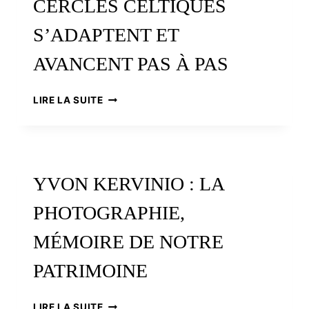
CERCLES CELTIQUES
S’ADAPTENT ET
AVANCENT PAS À PAS
APRÈS
LIRE LA SUITE
DEUX
ANNÉES
DE
CRISE
SANITAIRE,
YVON KERVINIO : LA
LES
CERCLES
PHOTOGRAPHIE,
CELTIQUES
S’ADAPTENT
MÉMOIRE DE NOTRE
ET
AVANCENT
PATRIMOINE
PAS
À
PAS
YVON
LIRE LA SUITE