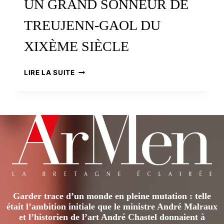
UN GRAND SONNEUR DE
TREUJENN-GAOL DU
XIXÈME SIÈCLE
PIERRE
LIRE LA SUITE
SÉRANDOUR,
L’AVEUGLE
DE
CORLAY
:
UN
GRAND
SONNEUR
DE
TREUJENN-
GAOL
Garder trace d’un monde en pleine mutation : telle
DU
était l’ambition initiale que le ministre André Malraux
XIXÈME
et l’historien de l’art André Chastel donnaient à
SIÈCLE