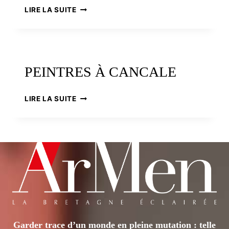
SAINT-
LIRE LA SUITE
MALO
ET
LES
PEINTRES
PEINTRES À CANCALE
PEINTRES
LIRE LA SUITE
À
CANCALE
Garder trace d’un monde en pleine mutation : telle