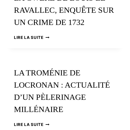
RAVALLEC, ENQUÊTE SUR
UN CRIME DE 1732
LA
LIRE LA SUITE
GWERZ
DE
LOUIS
LE
RAVALLEC,
LA TROMÉNIE DE
ENQUÊTE
SUR
LOCRONAN : ACTUALITÉ
UN
CRIME
D’UN PÈLERINAGE
DE
1732
MILLÉNAIRE
LA
LIRE LA SUITE
TROMÉNIE