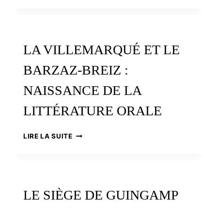
DE
LOCRONAN
:
ACTUALITÉ
LA VILLEMARQUÉ ET LE
D’UN
PÈLERINAGE
BARZAZ-BREIZ :
MILLÉNAIRE
NAISSANCE DE LA
LITTÉRATURE ORALE
LA
LIRE LA SUITE
VILLEMARQUÉ
ET
LE
BARZAZ-
BREIZ
LE SIÈGE DE GUINGAMP
:
NAISSANCE
DE