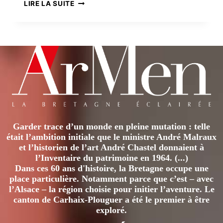
LE
LIRE LA SUITE
LA
SIÈGE
LITTÉRATURE
DE
ORALE
GUINGAMP
Garder trace d’un monde en pleine mutation : telle
était l’ambition initiale que le ministre André Malraux
et l’historien de l’art André Chastel donnaient à
l’Inventaire du patrimoine en 1964. (...)
Dans ces 60 ans d'histoire, la Bretagne occupe une
place particulière. Notamment parce que c’est – avec
l’Alsace – la région choisie pour initier l’aventure. Le
canton de Carhaix-Plouguer a été le premier à être
exploré.