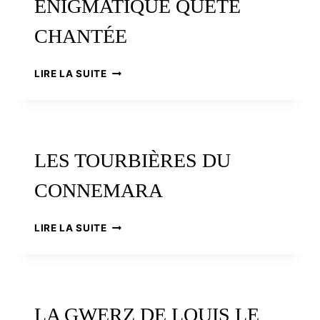
ÉNIGMATIQUE QUÊTE
CHANTÉE
EGINANE,
LIRE LA SUITE
AU
GUI
L’AN
NEUF
?
LES TOURBIÈRES DU
UNE
ÉNIGMATIQUE
CONNEMARA
QUÊTE
CHANTÉE
LES
LIRE LA SUITE
TOURBIÈRES
DU
CONNEMARA
LA GWERZ DE LOUIS LE