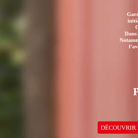
Gard
init
C
Dans 
Notamme
l’a
DÉCOUVRIR