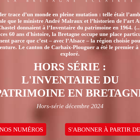
er trace d’un monde en pleine mutation : telle était l’amb
iale que le ministre André Malraux et l’historien de l’art 
hastel donnaient à l’Inventaire du patrimoine en 1964. (..
ces 60 ans d'histoire, la Bretagne occupe une place particu
nt parce que c’est – avec l’Alsace – la région choisie pour
venture. Le canton de Carhaix-Plouguer a été le premier à 
exploré.
HORS SÉRIE :
L'INVENTAIRE DU
PATRIMOINE EN BRETAGN
Hors-série décembre 2024
 NOS NUMÉROS
S'ABONNER À PARTIR DE