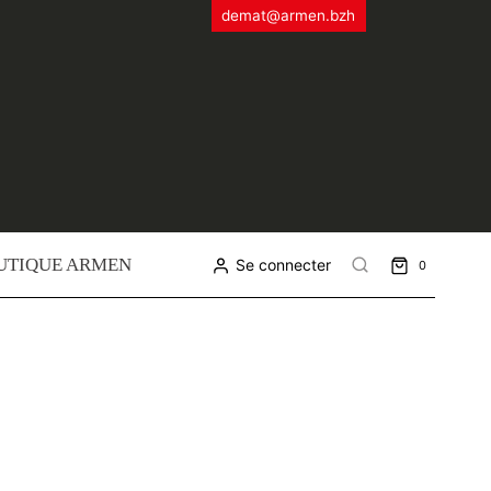
demat@armen.bzh
UTIQUE ARMEN
Se connecter
0