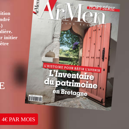
ition
André
.)
lière.
 initier
être
E
 4€ PAR MOIS