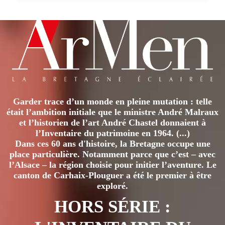
MONTENEUF
:
DES
MENHIRS,
POUR
QUOI
FAIRE
?
Garder trace d’un monde en pleine mutation : telle
était l’ambition initiale que le ministre André Malraux
et l’historien de l’art André Chastel donnaient à
l’Inventaire du patrimoine en 1964. (...)
Dans ces 60 ans d'histoire, la Bretagne occupe une
place particulière. Notamment parce que c’est – avec
l’Alsace – la région choisie pour initier l’aventure. Le
canton de Carhaix-Plouguer a été le premier à être
exploré.
HORS SÉRIE :