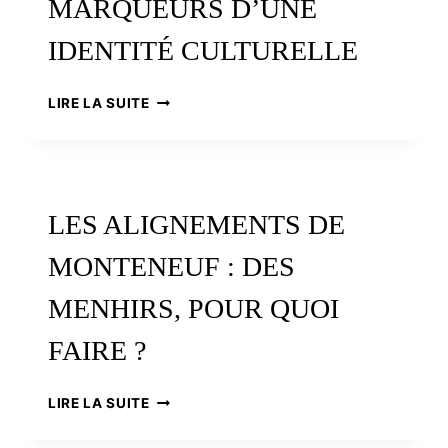
MARQUEURS D’UNE
IDENTITÉ CULTURELLE
NÉOLITHIQUE
LIRE LA SUITE
ET
MÉGALITHISME,
MARQUEURS
D’UNE
IDENTITÉ
LES ALIGNEMENTS DE
CULTURELLE
MONTENEUF : DES
MENHIRS, POUR QUOI
FAIRE ?
LES
LIRE LA SUITE
ALIGNEMENTS
DE