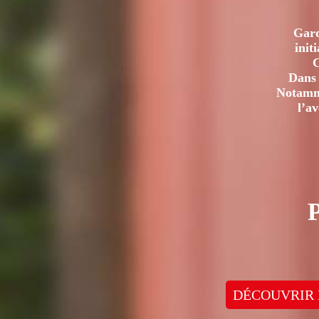
Gard
init
C
Dans 
Notamme
l’a
DÉCOUVRIR