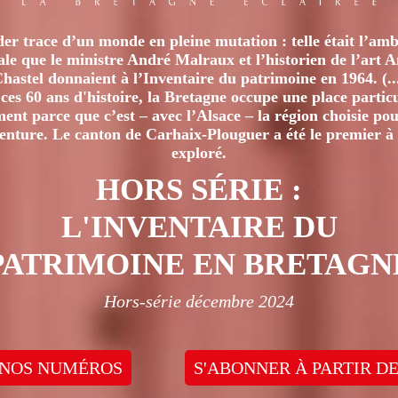
er trace d’un monde en pleine mutation : telle était l’amb
iale que le ministre André Malraux et l’historien de l’art 
hastel donnaient à l’Inventaire du patrimoine en 1964. (..
ces 60 ans d'histoire, la Bretagne occupe une place particu
nt parce que c’est – avec l’Alsace – la région choisie pour
venture. Le canton de Carhaix-Plouguer a été le premier à 
exploré.
HORS SÉRIE :
L'INVENTAIRE DU
PATRIMOINE EN BRETAGN
Hors-série décembre 2024
 NOS NUMÉROS
S'ABONNER À PARTIR DE