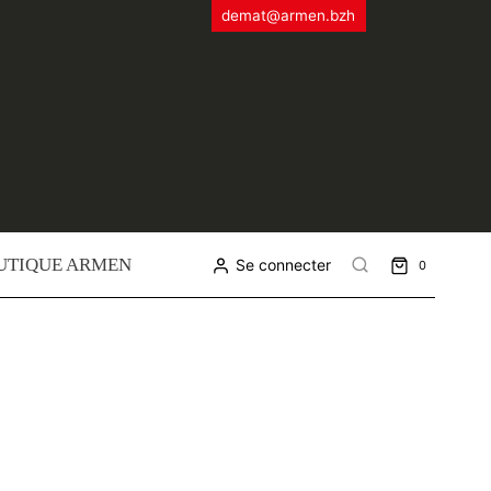
demat@armen.bzh
UTIQUE ARMEN
Se connecter
0