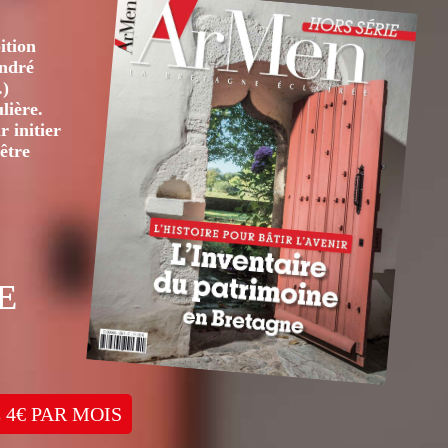
ition
André
.)
lière.
 initier
être
E
 4€ PAR MOIS