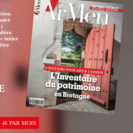
ition
André
.)
lière.
 initier
être
E
 4€ PAR MOIS