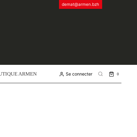
demat@armen.bzh
UTIQUE ARMEN
Se connecter
0