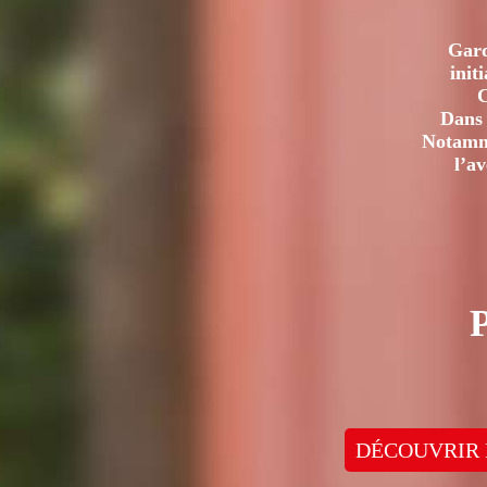
Gard
init
C
Dans 
Notamme
l’a
DÉCOUVRIR