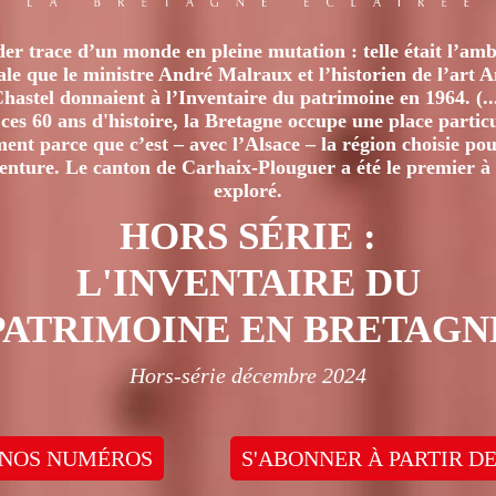
er trace d’un monde en pleine mutation : telle était l’amb
iale que le ministre André Malraux et l’historien de l’art 
hastel donnaient à l’Inventaire du patrimoine en 1964. (..
ces 60 ans d'histoire, la Bretagne occupe une place particu
nt parce que c’est – avec l’Alsace – la région choisie pour
venture. Le canton de Carhaix-Plouguer a été le premier à 
exploré.
HORS SÉRIE :
L'INVENTAIRE DU
PATRIMOINE EN BRETAGN
Hors-série décembre 2024
 NOS NUMÉROS
S'ABONNER À PARTIR DE