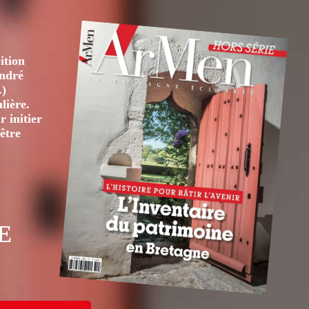
ition
André
.)
lière.
 initier
être
E