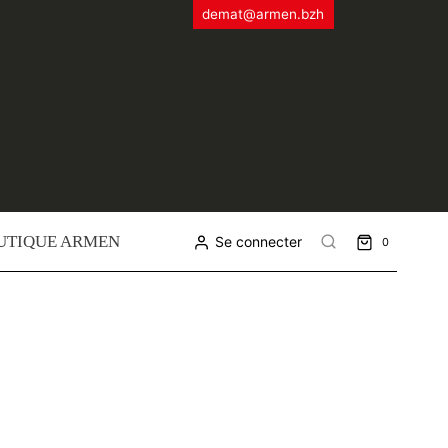
demat@armen.bzh
UTIQUE ARMEN
Se connecter
0