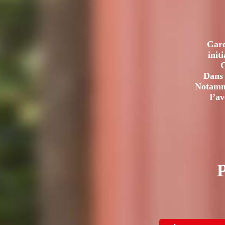
Gard
init
C
Dans 
Notamme
l’a