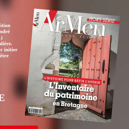
ition
André
.)
lière.
 initier
être
E