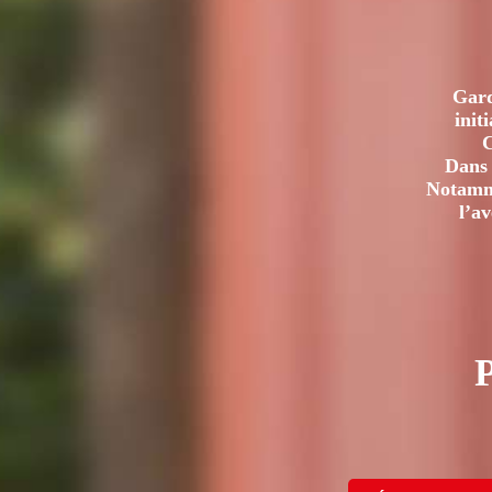
Gard
init
C
Dans 
Notamme
l’a