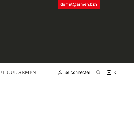
demat@armen.bzh
UTIQUE ARMEN
Se connecter
0