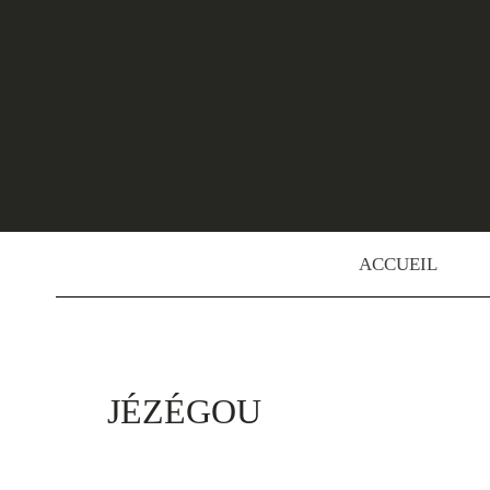
Skip
to
content
ACCUEIL
JÉZÉGOU