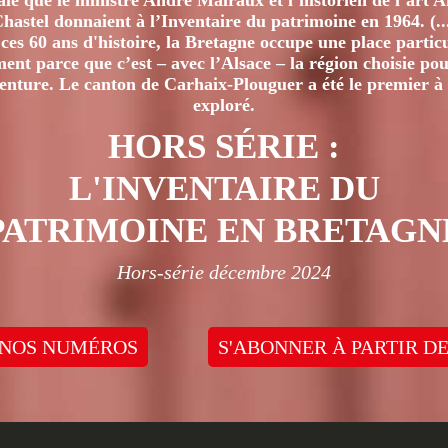
iale que le ministre André Malraux et l’historien de l’art 
hastel donnaient à l’Inventaire du patrimoine en 1964. (..
ces 60 ans d'histoire, la Bretagne occupe une place particu
nt parce que c’est – avec l’Alsace – la région choisie pour
venture. Le canton de Carhaix-Plouguer a été le premier à 
exploré.
HORS SÉRIE :
L'INVENTAIRE DU
PATRIMOINE EN BRETAGN
Hors-série décembre 2024
 NOS NUMÉROS
S'ABONNER À PARTIR DE