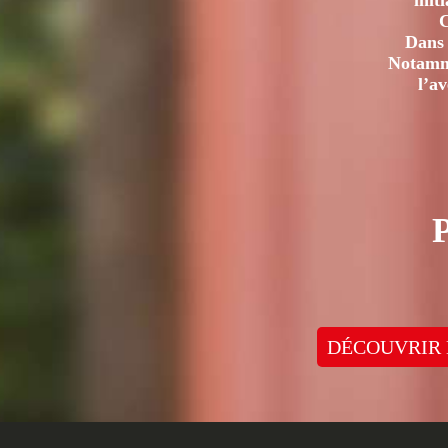
init
C
Dans 
Notamme
l’a
DÉCOUVRIR