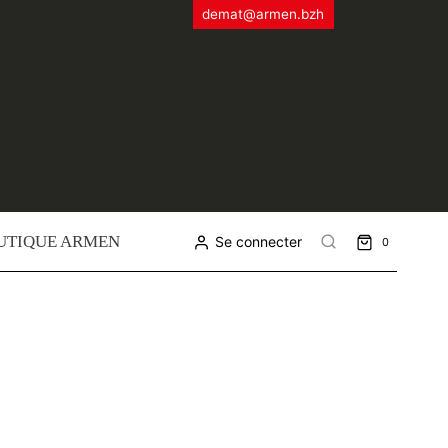
demat@armen.bzh
UTIQUE ARMEN
Se connecter
0