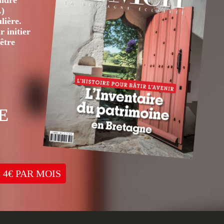
André
.)
lière.
 initier
être
E
 4€ PAR MOIS