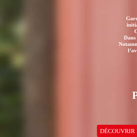
Gard
init
C
Dans 
Notamme
l’a
DÉCOUVRIR