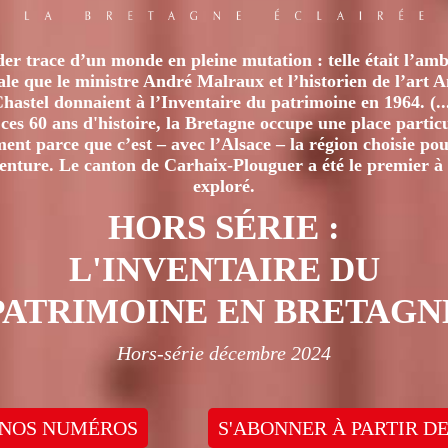
er trace d’un monde en pleine mutation : telle était l’amb
iale que le ministre André Malraux et l’historien de l’art 
hastel donnaient à l’Inventaire du patrimoine en 1964. (..
ces 60 ans d'histoire, la Bretagne occupe une place particu
nt parce que c’est – avec l’Alsace – la région choisie pour
venture. Le canton de Carhaix-Plouguer a été le premier à 
exploré.
HORS SÉRIE :
L'INVENTAIRE DU
PATRIMOINE EN BRETAGN
Hors-série décembre 2024
 NOS NUMÉROS
S'ABONNER À PARTIR DE