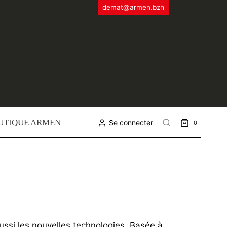
demat@armen.bzh
UTIQUE ARMEN
Se connecter
0
aussi les nouvelles technologies. Basée à