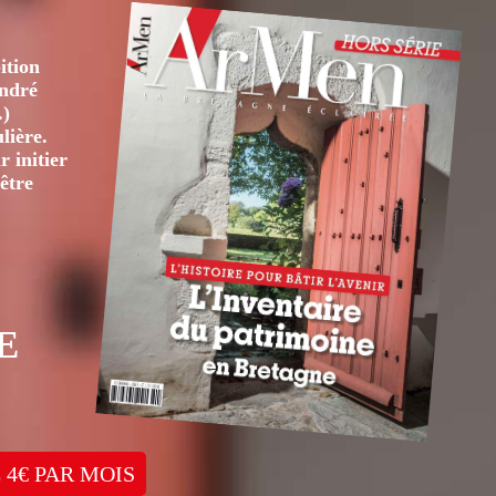
ition
André
.)
lière.
 initier
être
E
 4€ PAR MOIS