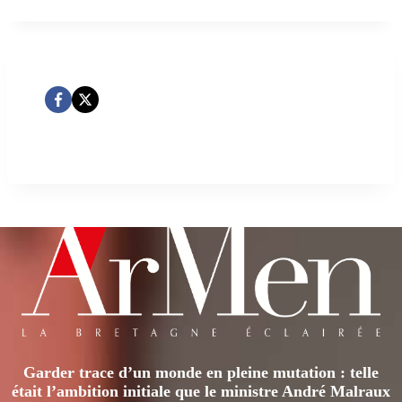
Garder trace d’un monde en pleine mutation : telle
était l’ambition initiale que le ministre André Malraux