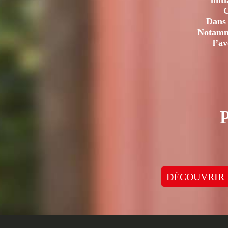
init
C
Dans 
Notamme
l’a
DÉCOUVRIR