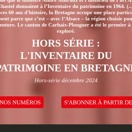
iale que le ministre André Malraux et l’historien de l’art 
hastel donnaient à l’Inventaire du patrimoine en 1964. (..
ces 60 ans d'histoire, la Bretagne occupe une place particu
nt parce que c’est – avec l’Alsace – la région choisie pour
venture. Le canton de Carhaix-Plouguer a été le premier à 
exploré.
HORS SÉRIE :
L'INVENTAIRE DU
PATRIMOINE EN BRETAGN
Hors-série décembre 2024
 NOS NUMÉROS
S'ABONNER À PARTIR DE