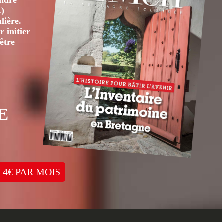
André
.)
lière.
 initier
être
E
 4€ PAR MOIS