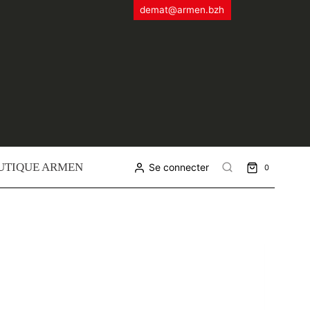
demat@armen.bzh
UTIQUE ARMEN
Se connecter
0