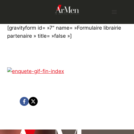
Skip
to
content
[gravityform id= »7″ name= »Formulaire librairie
partenaire » title= »false »]