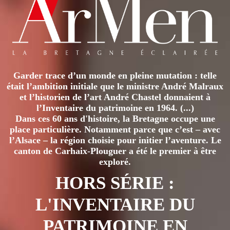
Garder trace d’un monde en pleine mutation : telle
était l’ambition initiale que le ministre André Malraux
et l’historien de l’art André Chastel donnaient à
l’Inventaire du patrimoine en 1964. (...)
Dans ces 60 ans d'histoire, la Bretagne occupe une
place particulière. Notamment parce que c’est – avec
l’Alsace – la région choisie pour initier l’aventure. Le
canton de Carhaix-Plouguer a été le premier à être
exploré.
HORS SÉRIE :
L'INVENTAIRE DU
PATRIMOINE EN