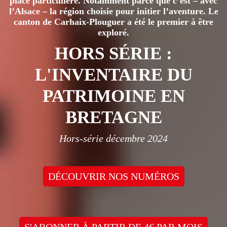
place particulière. Notamment parce que c’est – avec
l’Alsace – la région choisie pour initier l’aventure. Le
canton de Carhaix-Plouguer a été le premier à être
exploré.
HORS SÉRIE :
L'INVENTAIRE DU
PATRIMOINE EN
BRETAGNE
Hors-série décembre 2024
DÉCOUVRIR NOS NUMÉROS
S'ABONNER À PARTIR DE 4€ PAR MOIS