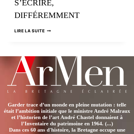
S’ÉCRIRE,
DIFFÉREMMENT
BRETONS
LIRE LA SUITE
D’ANJOU.
L’HISTOIRE
CONTINUE
À
S’ÉCRIRE,
DIFFÉREMMENT
Garder trace d’un monde en pleine mutation : telle
était l’ambition initiale que le ministre André Malraux
et l’historien de l’art André Chastel donnaient à
l’Inventaire du patrimoine en 1964. (...)
Dans ces 60 ans d'histoire, la Bretagne occupe une