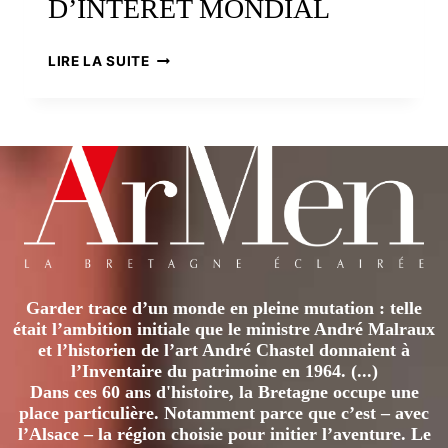
D’INTÉRÊT MONDIAL
LE
LIRE LA SUITE
CAIRN
DE
BARNENEZ,
UN
SITE
MÉGALITHIQUE
D’INTÉRÊT
MONDIAL
Garder trace d’un monde en pleine mutation : telle
était l’ambition initiale que le ministre André Malraux
et l’historien de l’art André Chastel donnaient à
l’Inventaire du patrimoine en 1964. (...)
Dans ces 60 ans d'histoire, la Bretagne occupe une
place particulière. Notamment parce que c’est – avec
l’Alsace – la région choisie pour initier l’aventure. Le