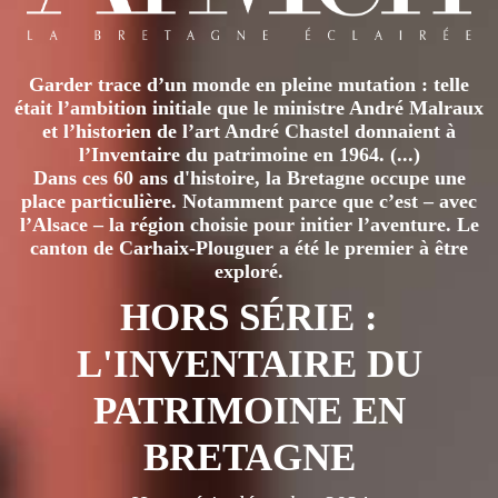
Garder trace d’un monde en pleine mutation : telle
était l’ambition initiale que le ministre André Malraux
et l’historien de l’art André Chastel donnaient à
l’Inventaire du patrimoine en 1964. (...)
Dans ces 60 ans d'histoire, la Bretagne occupe une
place particulière. Notamment parce que c’est – avec
l’Alsace – la région choisie pour initier l’aventure. Le
canton de Carhaix-Plouguer a été le premier à être
exploré.
HORS SÉRIE :
L'INVENTAIRE DU
PATRIMOINE EN
BRETAGNE