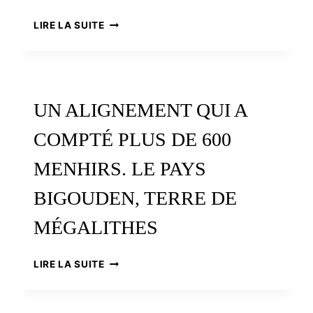
FAUNE
SAUVAGE
EN
LIRE LA SUITE
BAIE
DU
MONT
SAINT-
MICHEL,
UN ALIGNEMENT QUI A
LA
FORÊT
COMPTÉ PLUS DE 600
DE
SCISSY,
MENHIRS. LE PAYS
ENTRE
MYTHE
BIGOUDEN, TERRE DE
ET
RÉALITÉ
MÉGALITHES
UN
LIRE LA SUITE
ALIGNEMENT
QUI
A