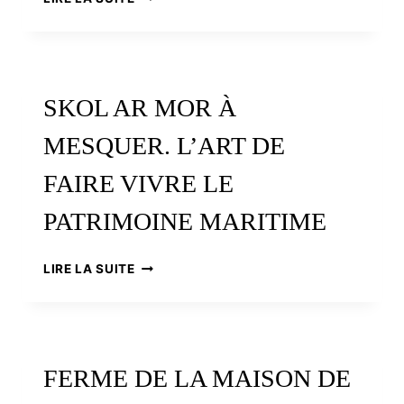
SURF
EN
BRETAGNE.
PHÉNOMÈNE
AUX
SKOL AR MOR À
FACETTES
MULTIPLES
MESQUER. L’ART DE
FAIRE VIVRE LE
PATRIMOINE MARITIME
SKOL
LIRE LA SUITE
AR
MOR
À
MESQUER.
L’ART
FERME DE LA MAISON DE
DE
FAIRE