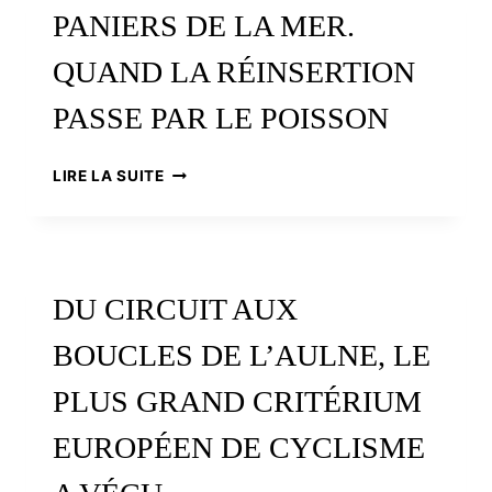
ATLANTIQUE.
PANIERS DE LA MER.
UNE
PROGRAMMATION
QUAND LA RÉINSERTION
SUR
DEUX
PASSE PAR LE POISSON
MOIS
SUR
TOUT
PANIERS
LIRE LA SUITE
LE
DE
TERRITOIRE
LA
MER.
QUAND
LA
DU CIRCUIT AUX
RÉINSERTION
PASSE
BOUCLES DE L’AULNE, LE
PAR
LE
PLUS GRAND CRITÉRIUM
POISSON
EUROPÉEN DE CYCLISME