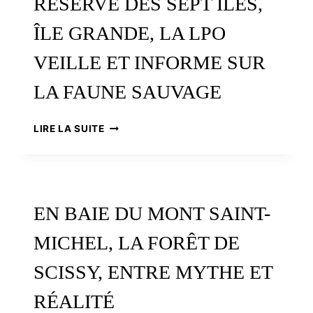
RÉSERVE DES SEPT ÎLES,
IRVILLAC.
UNE
ÎLE GRANDE, LA LPO
ENTREPRISE
FAMILIALE
VEILLE ET INFORME SUR
BIEN
ADAPTÉE
LA FAUNE SAUVAGE
À
SON
ÉPOQUE
RÉSERVE
LIRE LA SUITE
ET
DES
À
SEPT
SON
ÎLES,
TERRITOIRE
ÎLE
GRANDE,
EN BAIE DU MONT SAINT-
LA
LPO
MICHEL, LA FORÊT DE
VEILLE
ET
SCISSY, ENTRE MYTHE ET
INFORME
SUR
RÉALITÉ
LA