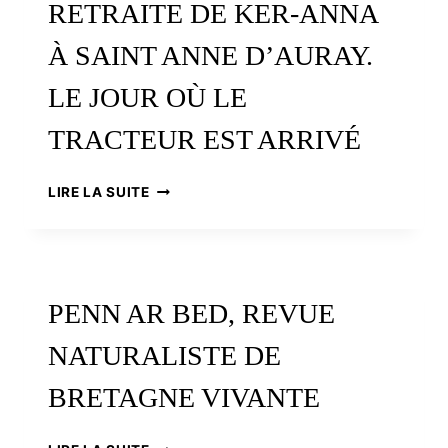
RETRAITE DE KER-ANNA
VIVRE
LE
À SAINT ANNE D’AURAY.
PATRIMOINE
MARITIME
LE JOUR OÙ LE
TRACTEUR EST ARRIVÉ
FERME
LIRE LA SUITE
DE
LA
MAISON
DE
RETRAITE
PENN AR BED, REVUE
DE
KER-
NATURALISTE DE
ANNA
À
BRETAGNE VIVANTE
SAINT
ANNE
D’AURAY.
PENN