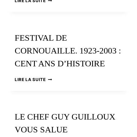
LIRE LA SUITE
LE
AR
JOUR
BED,
OÙ
REVUE
LE
NATURALISTE
TRACTEUR
DE
FESTIVAL DE
EST
BRETAGNE
ARRIVÉ
VIVANTE
CORNOUAILLE. 1923-2003 :
CENT ANS D’HISTOIRE
FESTIVAL
LIRE LA SUITE
DE
CORNOUAILLE.
1923-
2003
:
LE CHEF GUY GUILLOUX
CENT
ANS
VOUS SALUE
D’HISTOIRE