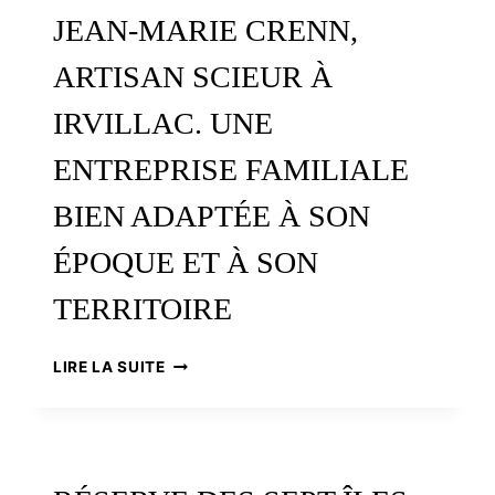
769,
JEAN-MARIE CRENN,
UN
TERRITOIRE
ARTISAN SCIEUR À
ET
DES
IRVILLAC. UNE
GENS
ENTREPRISE FAMILIALE
BIEN ADAPTÉE À SON
ÉPOQUE ET À SON
TERRITOIRE
JEAN-
LIRE LA SUITE
MARIE
CRENN,
ARTISAN
SCIEUR
À