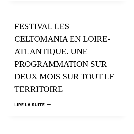
DE
WILLIAM
TURNER
EN
FESTIVAL LES
BRETAGNE
CELTOMANIA EN LOIRE-
ATLANTIQUE. UNE
PROGRAMMATION SUR
DEUX MOIS SUR TOUT LE
TERRITOIRE
FESTIVAL
LIRE LA SUITE
LES
CELTOMANIA
EN
LOIRE-