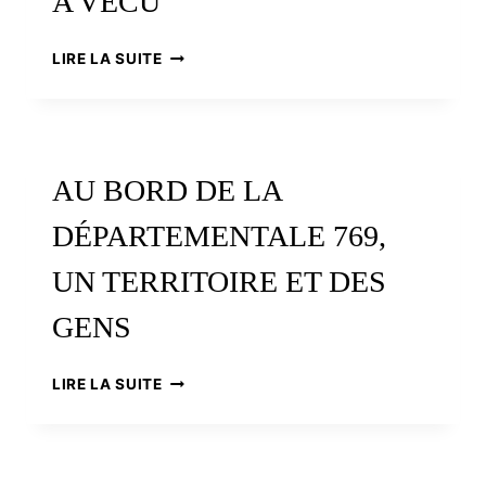
A VÉCU
DU
LIRE LA SUITE
CIRCUIT
AUX
BOUCLES
DE
L’AULNE,
AU BORD DE LA
LE
PLUS
DÉPARTEMENTALE 769,
GRAND
CRITÉRIUM
UN TERRITOIRE ET DES
EUROPÉEN
DE
GENS
CYCLISME
A
VÉCU
AU
LIRE LA SUITE
BORD
DE
LA
DÉPARTEMENTALE