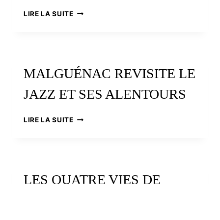
LE
LIRE LA SUITE
CHEF
GUY
GUILLOUX
VOUS
SALUE
MALGUÉNAC REVISITE LE
JAZZ ET SES ALENTOURS
MALGUÉNAC
LIRE LA SUITE
REVISITE
LE
JAZZ
ET
SES
LES QUATRE VIES DE
ALENTOURS
FAÑCH POSTIC