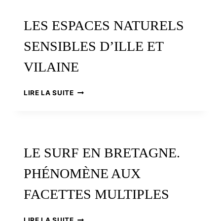
COMPTÉ
PLUS
LES ESPACES NATURELS
DE
600
SENSIBLES D’ILLE ET
MENHIRS.
LE
VILAINE
PAYS
BIGOUDEN,
TERRE
LES
LIRE LA SUITE
DE
ESPACES
MÉGALITHES
NATURELS
SENSIBLES
D’ILLE
ET
LE SURF EN BRETAGNE.
VILAINE
PHÉNOMÈNE AUX
FACETTES MULTIPLES
LE
LIRE LA SUITE