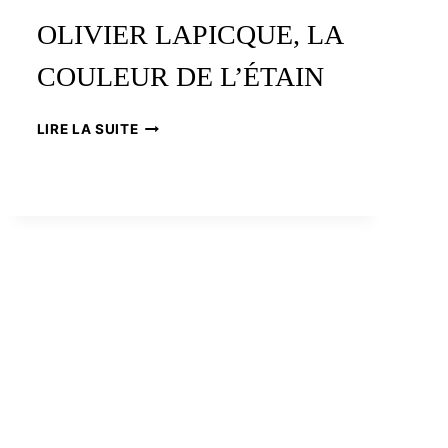
DE
OLIVIER LAPICQUE, LA
BIOLOGIE
MARINE
COULEUR DE L’ÉTAIN
DE
CONCARNEAU
OLIVIER
LIRE LA SUITE
LAPICQUE,
LA
COULEUR
DE
L’ÉTAIN