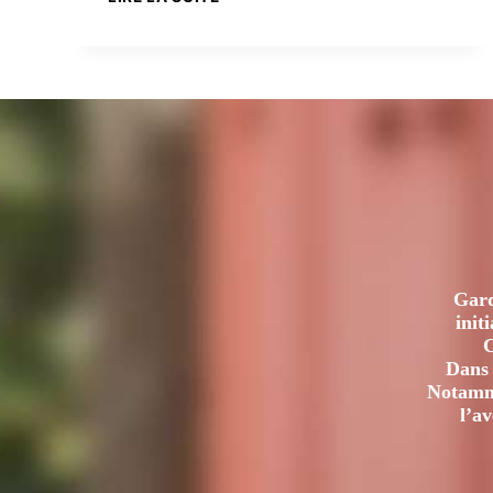
MARINES
À
CONCARNEAU
Gard
init
C
Dans 
Notamme
l’a