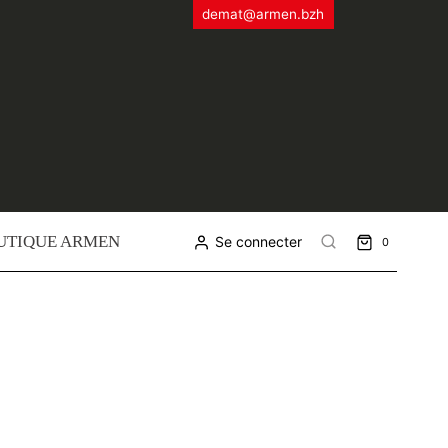
demat@armen.bzh
UTIQUE ARMEN
Se connecter
0