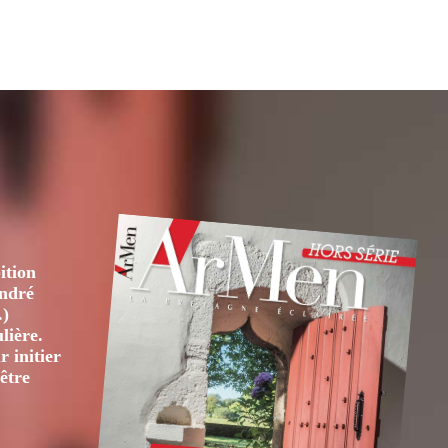
ition
André
.)
lière.
 initier
être