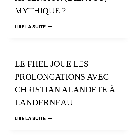
MYTHIQUE ?
TOUR
LIRE LA SUITE
DE
FRANCE
2021
:
FOSSE-
LE FHEL JOUE LES
AUX-
LOUPS,
PROLONGATIONS AVEC
UNE
ASCENSION
CHRISTIAN ALANDETE À
(BIENTÔT)
MYTHIQUE
LANDERNEAU
?
LE
LIRE LA SUITE
FHEL
JOUE
LES