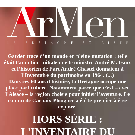
PROLONGATIONS
AVEC
CHRISTIAN
ALANDETE
À
LANDERNEAU
Garder trace d’un monde en pleine mutation : telle
était l’ambition initiale que le ministre André Malraux
et l’historien de l’art André Chastel donnaient à
l’Inventaire du patrimoine en 1964. (...)
Dans ces 60 ans d'histoire, la Bretagne occupe une
place particulière. Notamment parce que c’est – avec
l’Alsace – la région choisie pour initier l’aventure. Le
canton de Carhaix-Plouguer a été le premier à être
exploré.
HORS SÉRIE :
L'INVENTAIRE DU