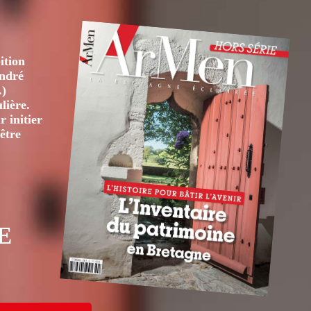
ition
André
.)
lière.
 initier
être
E