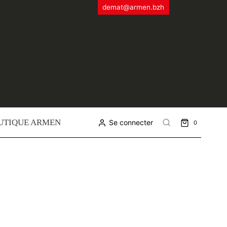
demat@armen.bzh
UTIQUE ARMEN
Se connecter
0