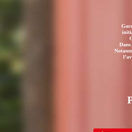
Gard
init
C
Dans 
Notamme
l’a