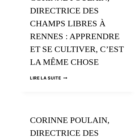
DIRECTRICE DES
CHAMPS LIBRES À
RENNES : APPRENDRE
ET SE CULTIVER, C’EST
LA MÊME CHOSE
CORINNE
LIRE LA SUITE
POULAIN,
DIRECTRICE
DES
CHAMPS
LIBRES
À
CORINNE POULAIN,
RENNES
:
DIRECTRICE DES
APPRENDRE