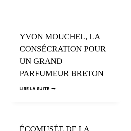
YVON MOUCHEL, LA
CONSÉCRATION POUR
UN GRAND
PARFUMEUR BRETON
YVON
LIRE LA SUITE
MOUCHEL,
LA
CONSÉCRATION
POUR
UN
GRAND
ÉCOMUSÉE DE LA
PARFUMEUR