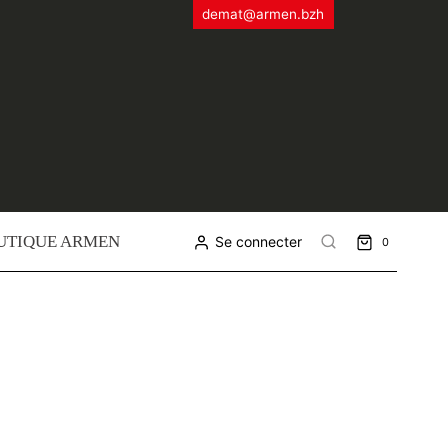
demat@armen.bzh
UTIQUE ARMEN
Se connecter
0