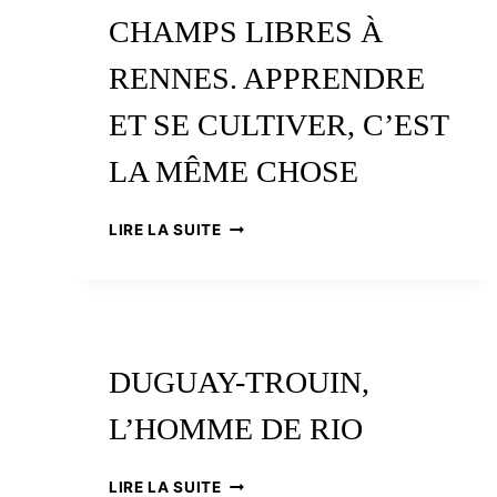
ET
CHAMPS LIBRES À
SE
CULTIVER,
RENNES. APPRENDRE
C’EST
LA
ET SE CULTIVER, C’EST
MÊME
CHOSE
LA MÊME CHOSE
CORINNE
LIRE LA SUITE
POULAIN,
DIRECTRICE
DES
CHAMPS
LIBRES
À
DUGUAY-TROUIN,
RENNES.
APPRENDRE
L’HOMME DE RIO
ET
SE
CULTIVER,
DUGUAY-
LIRE LA SUITE