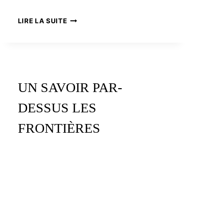
BÉATRICE
LIRE LA SUITE
MACÉ,
CAPITAINE
AU
LONG
COURS
UN SAVOIR PAR-
DESSUS LES
FRONTIÈRES
UN
LIRE LA SUITE
SAVOIR
PAR-
DESSUS
LES
FRONTIÈRES