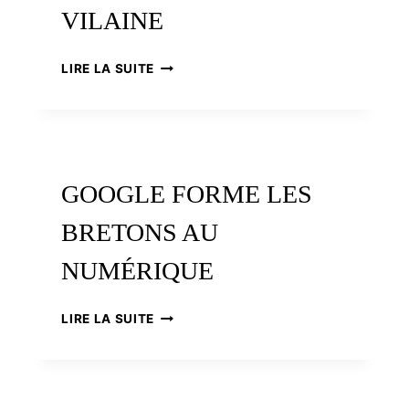
VILAINE
UN
LIRE LA SUITE
CIRCUIT
MÉGALITHIQUE
DANS
LA
VALLÉE
DE
GOOGLE FORME LES
LA
VILAINE
BRETONS AU
NUMÉRIQUE
GOOGLE
LIRE LA SUITE
FORME
LES
BRETONS
AU