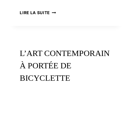
LE
LIRE LA SUITE
DIFFICILE
RETOUR
À
LA
PAIX
EN
L’ART CONTEMPORAIN
PAYS
DE
À PORTÉE DE
MONTFORT
BICYCLETTE
L’ART
LIRE LA SUITE
CONTEMPORAIN
À
PORTÉE
DE
BICYCLETTE