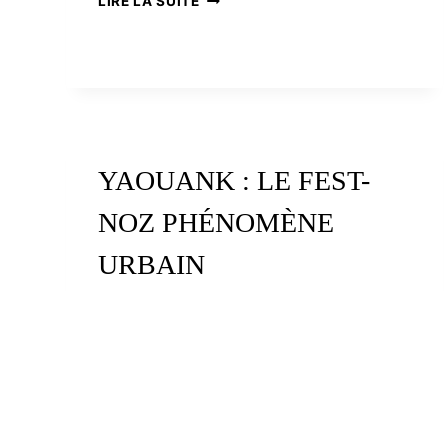
LIRE LA SUITE
ET
LA
BRETAGNE
YAOUANK : LE FEST-
NOZ PHÉNOMÈNE
URBAIN
YAOUANK
LIRE LA SUITE
:
LE
FEST-
NOZ
PHÉNOMÈNE
URBAIN