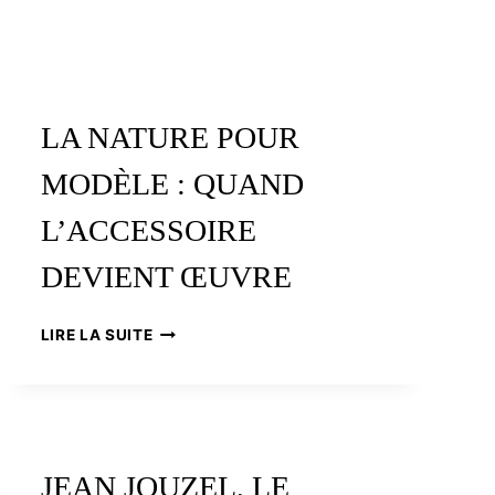
LA NATURE POUR
MODÈLE : QUAND
L’ACCESSOIRE
DEVIENT ŒUVRE
LA
LIRE LA SUITE
NATURE
POUR
MODÈLE
:
QUAND
L’ACCESSOIRE
JEAN JOUZEL, LE
DEVIENT