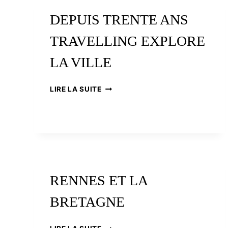
GOÛT
DE
DEPUIS TRENTE ANS
LIBERTÉ
TRAVELLING EXPLORE
LA VILLE
DEPUIS
LIRE LA SUITE
TRENTE
ANS
TRAVELLING
EXPLORE
LA
VILLE
RENNES ET LA
BRETAGNE
RENNES