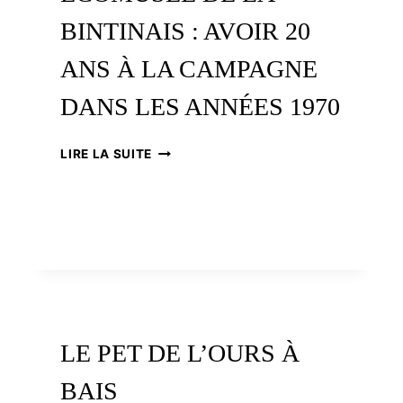
BRETON
BINTINAIS : AVOIR 20
ANS À LA CAMPAGNE
DANS LES ANNÉES 1970
ÉCOMUSÉE
LIRE LA SUITE
DE
LA
BINTINAIS
:
AVOIR
20
ANS
À
LA
CAMPAGNE
LE PET DE L’OURS À
DANS
LES
BAIS
ANNÉES