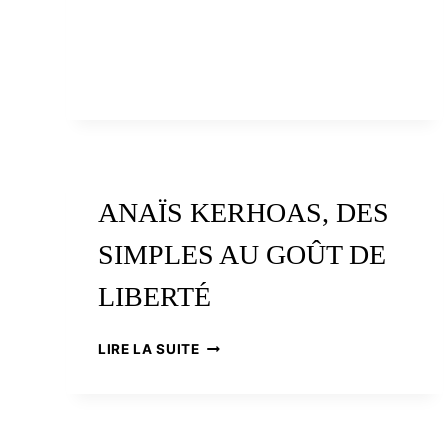
C’EST
TROUIN,
LA
L’HOMME
MÊME
DE
CHOSE
RIO
ANAÏS KERHOAS, DES
SIMPLES AU GOÛT DE
LIBERTÉ
ANAÏS
LIRE LA SUITE
KERHOAS,
DES
SIMPLES
AU