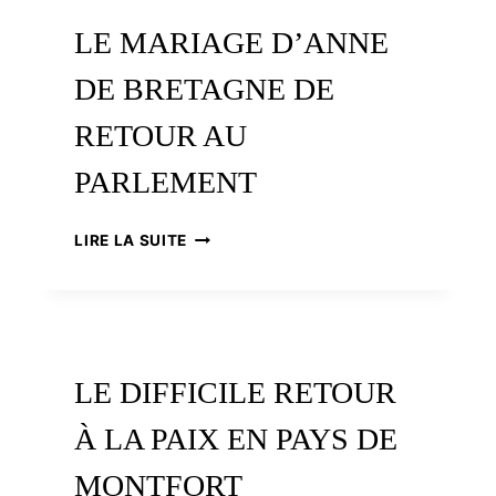
NUMÉRIQUE
LE MARIAGE D’ANNE
DE BRETAGNE DE
RETOUR AU
PARLEMENT
LE
LIRE LA SUITE
MARIAGE
D’ANNE
DE
BRETAGNE
DE
RETOUR
LE DIFFICILE RETOUR
AU
PARLEMENT
À LA PAIX EN PAYS DE
MONTFORT