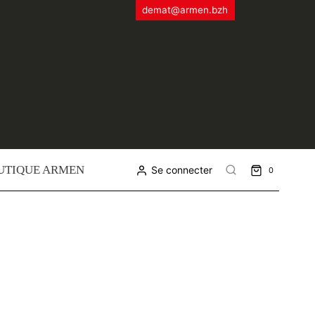
demat@armen.bzh
UTIQUE ARMEN
Se connecter
0