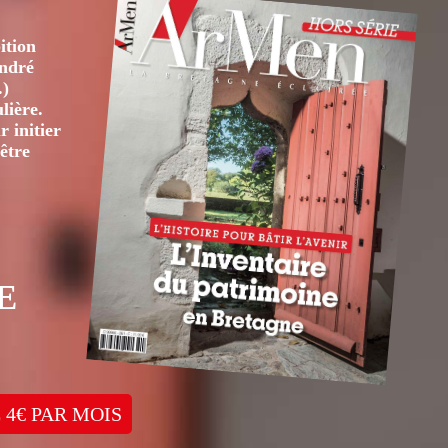
ition
André
.)
lière.
 initier
être
E
 4€ PAR MOIS