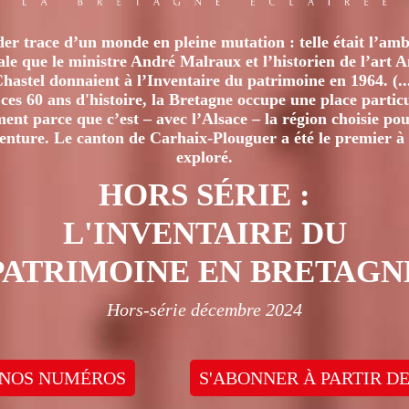
er trace d’un monde en pleine mutation : telle était l’amb
iale que le ministre André Malraux et l’historien de l’art 
hastel donnaient à l’Inventaire du patrimoine en 1964. (..
ces 60 ans d'histoire, la Bretagne occupe une place particu
nt parce que c’est – avec l’Alsace – la région choisie pour
venture. Le canton de Carhaix-Plouguer a été le premier à 
exploré.
HORS SÉRIE :
L'INVENTAIRE DU
PATRIMOINE EN BRETAGN
Hors-série décembre 2024
 NOS NUMÉROS
S'ABONNER À PARTIR DE