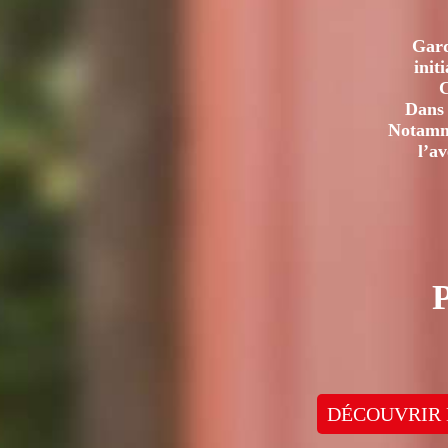
Gard
init
C
Dans 
Notamme
l’a
DÉCOUVRIR