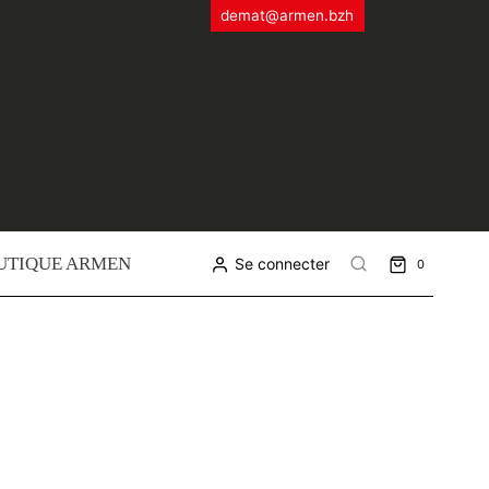
demat@armen.bzh
UTIQUE ARMEN
Se connecter
0