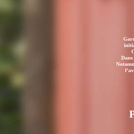
UN
CRIME
DE
1732
Gard
init
C
Dans 
Notamme
l’a