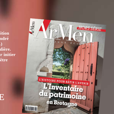
ition
André
.)
lière.
 initier
être
E