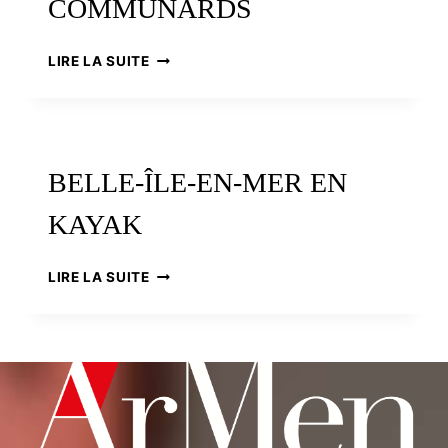
COMMUNARDS
BELLE-
LIRE LA SUITE
ÎLE,
LE
BAGNE
OUBLIÉ
DES
BELLE-ÎLE-EN-MER EN
COMMUNARDS
KAYAK
BELLE-
LIRE LA SUITE
ÎLE-
EN-
MER
EN
KAYAK