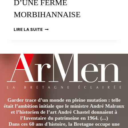
D’UNE FERME
MORBIHANNAISE
LE
LIRE LA SUITE
BRÉGUÉRO
EN
REMUNGOL:
PORTRAIT
D’UNE
FERME
MORBIHANNAISE
Garder trace d’un monde en pleine mutation : telle
était l’ambition initiale que le ministre André Malraux
et l’historien de l’art André Chastel donnaient à
l’Inventaire du patrimoine en 1964. (...)
Dans ces 60 ans d'histoire, la Bretagne occupe une