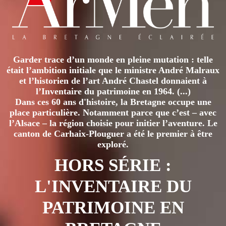
LE
PERMET…
Garder trace d’un monde en pleine mutation : telle
était l’ambition initiale que le ministre André Malraux
et l’historien de l’art André Chastel donnaient à
l’Inventaire du patrimoine en 1964. (...)
Dans ces 60 ans d'histoire, la Bretagne occupe une
place particulière. Notamment parce que c’est – avec
l’Alsace – la région choisie pour initier l’aventure. Le
canton de Carhaix-Plouguer a été le premier à être
exploré.
HORS SÉRIE :
L'INVENTAIRE DU
PATRIMOINE EN