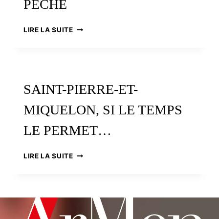
PÊCHE
LE
LIRE LA SUITE
CALVAIRE
DES
GRAVIERS
DE
LA
SAINT-PIERRE-ET-
GRANDE
PÊCHE
MIQUELON, SI LE TEMPS
LE PERMET…
SAINT-
LIRE LA SUITE
PIERRE-
ET-
MIQUELON,
SI
LE
TEMPS