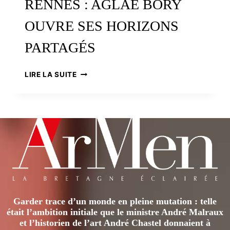
RENNES : AGLAÉ BORY
OUVRE SES HORIZONS
PARTAGÉS
FESTIVAL
LIRE LA SUITE
DE
LA
GACILLY,
LES
CHAMPS
LIBRES
À
RENNES
:
AGLAÉ
BORY
Garder trace d’un monde en pleine mutation : telle
OUVRE
était l’ambition initiale que le ministre André Malraux
SES
et l’historien de l’art André Chastel donnaient à
HORIZONS