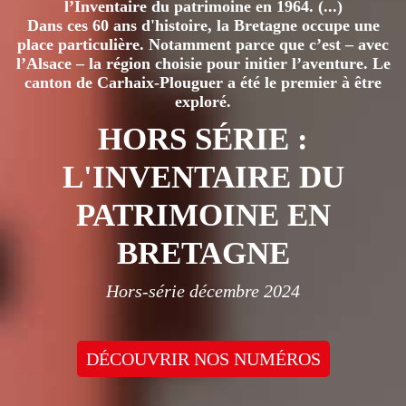
l’Inventaire du patrimoine en 1964. (...)
PARTAGÉS
Dans ces 60 ans d'histoire, la Bretagne occupe une
place particulière. Notamment parce que c’est – avec
l’Alsace – la région choisie pour initier l’aventure. Le
canton de Carhaix-Plouguer a été le premier à être
exploré.
HORS SÉRIE :
L'INVENTAIRE DU
PATRIMOINE EN
BRETAGNE
Hors-série décembre 2024
DÉCOUVRIR NOS NUMÉROS