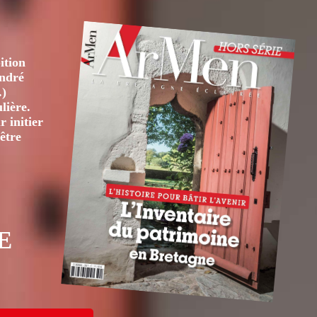
ition
André
.)
lière.
 initier
être
E