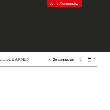
demat@armen.bzh
UTIQUE ARMEN
Se connecter
0