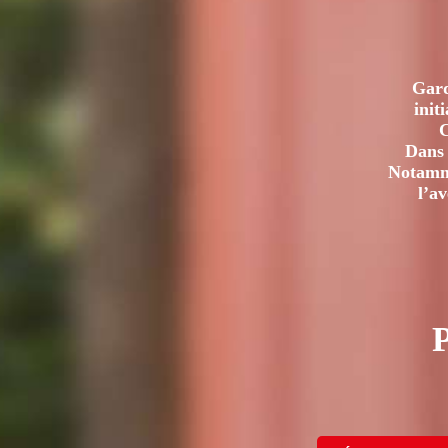
Gard
init
C
Dans 
Notamme
l’a