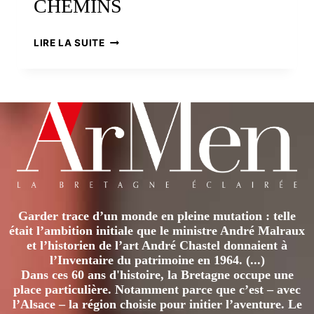
CHEMINS
UNE
LIRE LA SUITE
TERRE
NOURRICIÈRE
À
LA
CROISÉE
DES
CHEMINS
Garder trace d’un monde en pleine mutation : telle
était l’ambition initiale que le ministre André Malraux
et l’historien de l’art André Chastel donnaient à
l’Inventaire du patrimoine en 1964. (...)
Dans ces 60 ans d'histoire, la Bretagne occupe une
place particulière. Notamment parce que c’est – avec
l’Alsace – la région choisie pour initier l’aventure. Le