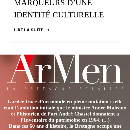
MARQUEURS D’UNE
IDENTITÉ CULTURELLE
NÉOLITHIQUE
LIRE LA SUITE
ET
MÉGALITHISME,
MARQUEURS
D’UNE
IDENTITÉ
CULTURELLE
Garder trace d’un monde en pleine mutation : telle
était l’ambition initiale que le ministre André Malraux
et l’historien de l’art André Chastel donnaient à
l’Inventaire du patrimoine en 1964. (...)
Dans ces 60 ans d'histoire, la Bretagne occupe une