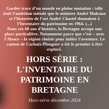
Garder trace d’un monde en pleine mutation : telle
était l’ambition initiale que le ministre André Malraux
et l’historien de l’art André Chastel donnaient à
l’Inventaire du patrimoine en 1964. (...)
Dans ces 60 ans d'histoire, la Bretagne occupe une
place particulière. Notamment parce que c’est – avec
l’Alsace – la région choisie pour initier l’aventure. Le
canton de Carhaix-Plouguer a été le premier à être
exploré.
HORS SÉRIE :
L'INVENTAIRE DU
PATRIMOINE EN
BRETAGNE
Hors-série décembre 2024