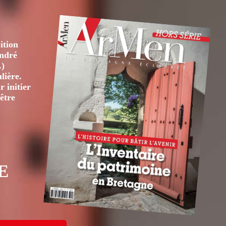
ition
André
.)
lière.
 initier
être
E