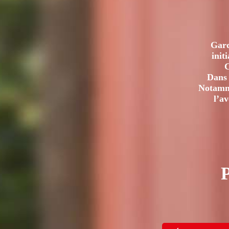
Gard
init
C
Dans 
Notamme
l’a