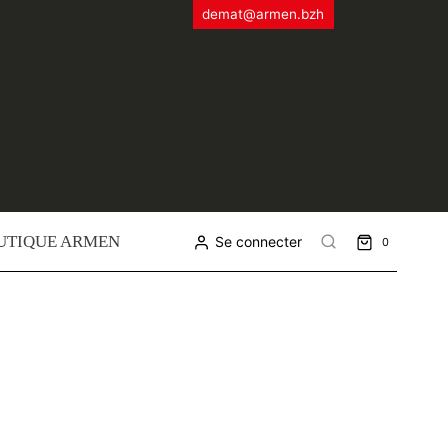
demat@armen.bzh
UTIQUE ARMEN
Se connecter
0