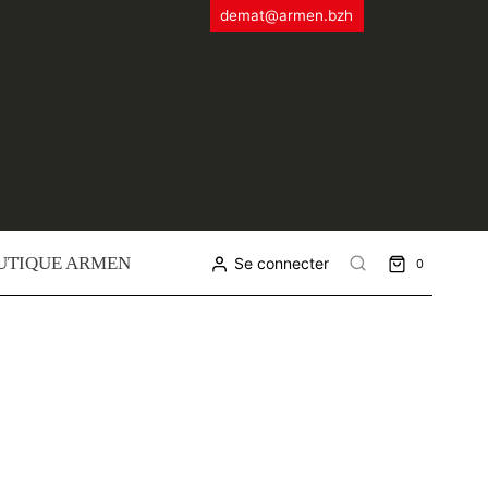
demat@armen.bzh
UTIQUE ARMEN
Se connecter
0