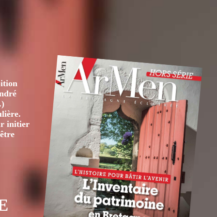
ition
André
.)
lière.
 initier
être
E