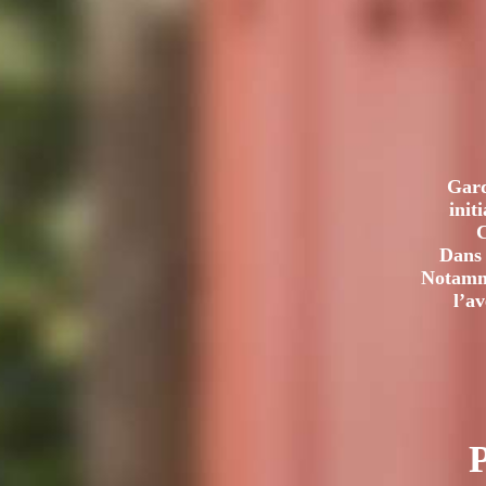
SIÈCLES
DE
FESTIVITÉS
CARNAVALESQUES
Gard
init
C
Dans 
Notamme
l’a