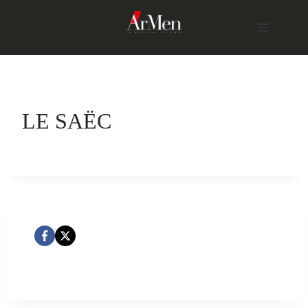
Skip
to
content
LE SAËC