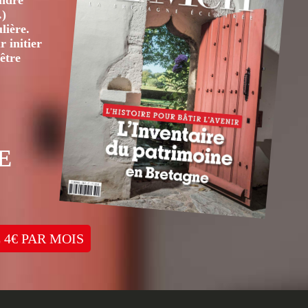
André
.)
lière.
 initier
être
E
 4€ PAR MOIS