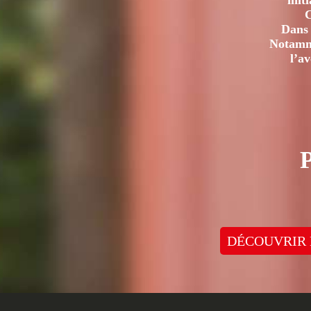
init
C
Dans 
Notamme
l’a
DÉCOUVRIR