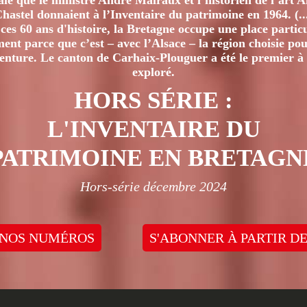
iale que le ministre André Malraux et l’historien de l’art 
hastel donnaient à l’Inventaire du patrimoine en 1964. (..
ces 60 ans d'histoire, la Bretagne occupe une place particu
nt parce que c’est – avec l’Alsace – la région choisie pour
venture. Le canton de Carhaix-Plouguer a été le premier à 
exploré.
HORS SÉRIE :
L'INVENTAIRE DU
PATRIMOINE EN BRETAGN
Hors-série décembre 2024
 NOS NUMÉROS
S'ABONNER À PARTIR DE