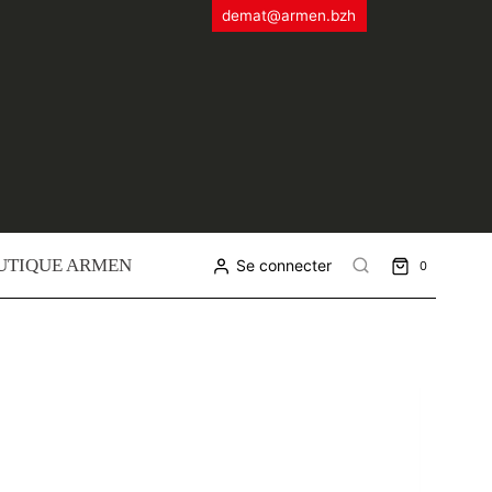
demat@armen.bzh
UTIQUE ARMEN
Se connecter
0