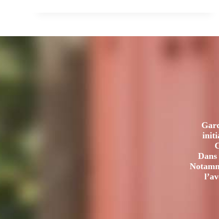
ET
MICRO-
BRASSERIES
:
LES
BIÈRES
BRETONNES,
MARQUES
D’UN
TERRITOIRE
?
Gard
init
C
Dans 
Notamme
l’a