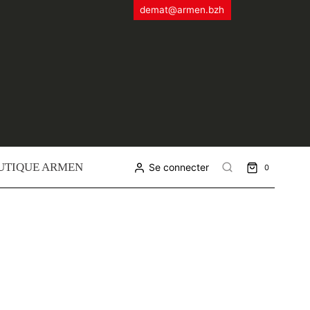
demat@armen.bzh
UTIQUE ARMEN
Se connecter
0