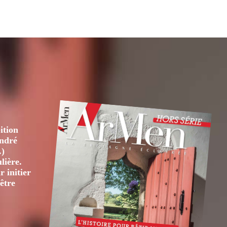
ition
André
.)
lière.
 initier
être